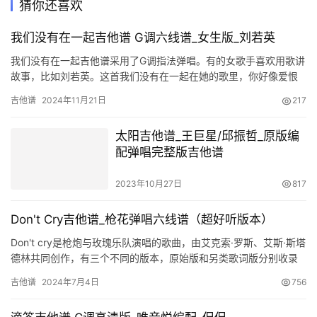
猜你还喜欢
我们没有在一起吉他谱 G调六线谱_女生版_刘若英
我们没有在一起吉他谱采用了G调指法弹唱。有的女歌手喜欢用歌讲
故事，比如刘若英。这首我们没有在一起在她的歌里，你好像爱恨
情仇都跟着她倘了一遭，你像是在跟一个老朋友谈心事，诉过往。
吉他谱
2024年11月21日
217
在这…
太阳吉他谱_王巨星/邱振哲_原版编
配弹唱完整版吉他谱
2023年10月27日
817
Don't Cry吉他谱_枪花弹唱六线谱（超好听版本）
Don't cry是枪炮与玫瑰乐队演唱的歌曲，由艾克索·罗斯、艾斯·斯塔
德林共同创作，有三个不同的版本，原始版和另类歌词版分别收录
于乐队1991年9月7日发行的录音室专辑Use Y…
吉他谱
2024年7月4日
756