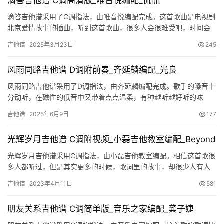
滴答吉他谱 C调高清版_唯音悦编配_侃侃
滴答吉他谱采用了C调指法，由唯音悦编配完成。这首歌曲是电视剧
北京爱情故事的插曲，听到这首歌曲，很多人会很难受吧，时间会
将两个人的距离拉进，也会让两个人走远，有时候，你选择与某人
吉他谱
2025年3月23日
245
保持…
风雨同路吉他谱 D调附前奏_齐延麟编配_光良
风雨同路吉他谱采用了D调指法，由齐延麟编配完成。歌手的嗓音十
分动听，在磁性的低音中又带着点点温柔，有种越听越好听的味
道，韵味十足，引人深深共鸣。人生路上，能够风雨同路的人并不
吉他谱
2025年6月9日
177
多，所…
光辉岁月吉他谱 C调附视频_小磊吉他教室编配_Beyond
光辉岁月吉他谱采用C调指法，由小磊吉他教室编配。相信这首歌很
多人都听过，但是其实更多的时候，歌词里的故事，却很少人有人
知道。黄家驹亲眼目睹了巴布亚新几内亚当地人民为战争而灾荒而
吉他谱
2023年4月11日
581
遭受…
朋友关系吉他谱 C调简单版_音乐之家编配_龚子婕