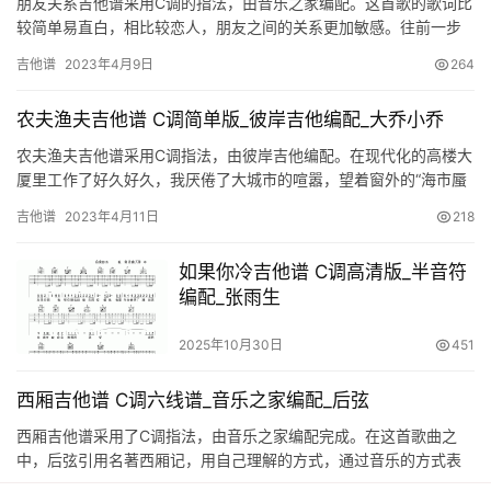
朋友关系吉他谱采用C调的指法，由音乐之家编配。这首歌的歌词比
较简单易直白，相比较恋人，朋友之间的关系更加敏感。往前一步
是恋人，退后一步是陌生人。在每个人的周围，一定有人以朋友的
吉他谱
2023年4月9日
264
身边…
农夫渔夫吉他谱 C调简单版_彼岸吉他编配_大乔小乔
农夫渔夫吉他谱采用C调指法，由彼岸吉他编配。在现代化的高楼大
厦里工作了好久好久，我厌倦了大城市的喧嚣，望着窗外的“海市蜃
楼”，突然有了回到乡下当农夫或者渔夫的想法，望着苍白的天空，
吉他谱
2023年4月11日
218
…
如果你冷吉他谱 C调高清版_半音符
编配_张雨生
2025年10月30日
451
西厢吉他谱 C调六线谱_音乐之家编配_后弦
西厢吉他谱采用了C调指法，由音乐之家编配完成。在这首歌曲之
中，后弦引用名著西厢记，用自己理解的方式，通过音乐的方式表
现了出来，宫调式曲调加R&B风格的吟唱，把古代小说般的叙…