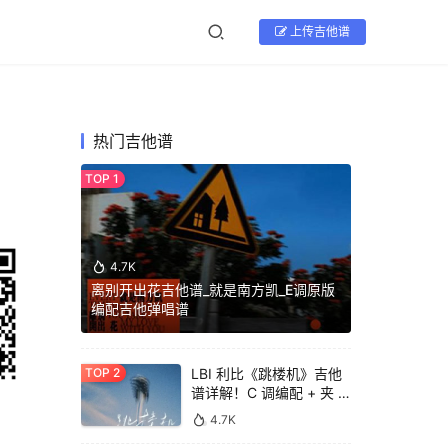
上传吉他谱
热门吉他谱
4.7K
离别开出花吉他谱_就是南方凯_E调原版
编配吉他弹唱谱
LBI 利比《跳楼机》吉他
谱详解！C 调编配 + 夹 6
品，轻松弹唱热门单曲
4.7K