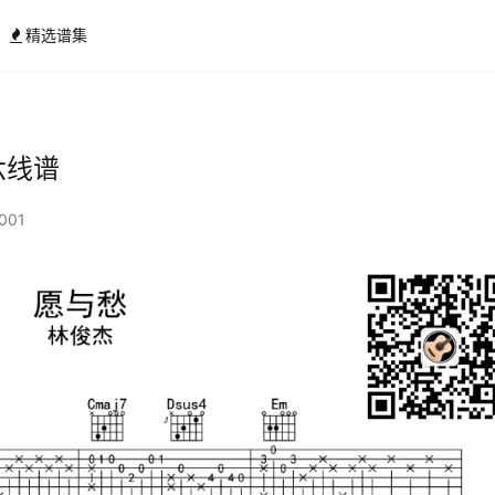
精选谱集
六线谱
001