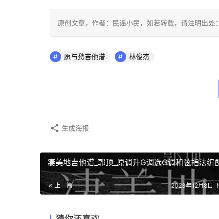
原创文章，作者：民谣小民，如若转载，请注明出处：https://www
愿与愁吉他谱
林俊杰
生成海报
凄美地吉他谱_郭顶_原调升G调选G调和弦指法编
上一篇
2023年12月8日 下
猜你还喜欢