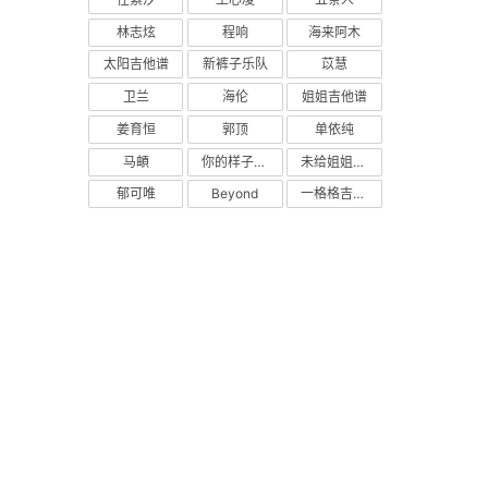
林志炫
程响
海来阿木
太阳吉他谱
新裤子乐队
苡慧
卫兰
海伦
姐姐吉他谱
姜育恒
郭顶
单依纯
马頔
你的样子吉他谱
未给姐姐递出的信吉他谱
郁可唯
Beyond
一格格吉他谱