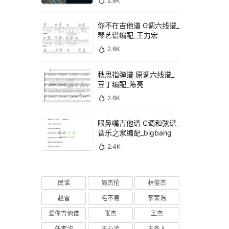
2.8K
你不在吉他谱 G调六线谱_
琴艺谱编配_王力宏
2.6K
秋思指弹谱 原调六线谱_
豆丁编配_陈亮
2.6K
眼鼻嘴吉他谱 C调和弦谱_
音乐之家编配_bigbang
2.4K
民谣
周杰伦
林俊杰
赵雷
毛不易
李荣浩
爱你吉他谱
张杰
王杰
任素汐
王心凌
五条人