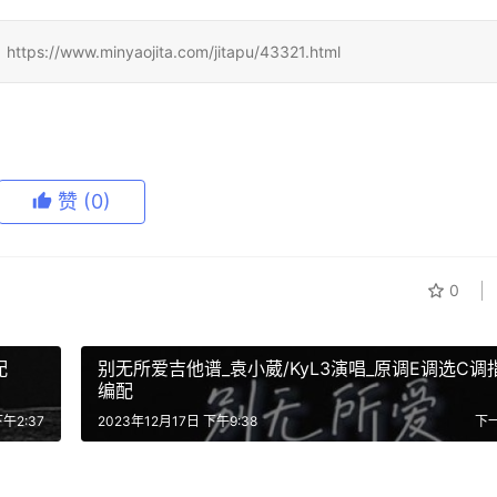
.minyaojita.com/jitapu/43321.html
赞
(0)
0
配
别无所爱吉他谱_袁小葳/KyL3演唱_原调E调选C调
编配
午2:37
2023年12月17日 下午9:38
下