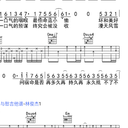
愿与愁吉他谱
-
林俊杰
1