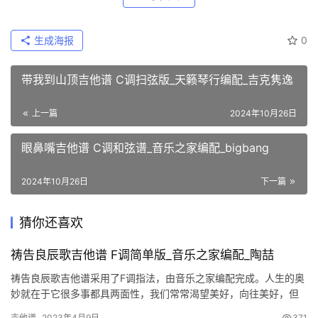
生成海报
0
带我到山顶吉他谱 C调扫弦版_天籁琴行编配_吉克隽逸
上一篇
2024年10月26日
眼鼻嘴吉他谱 C调和弦谱_音乐之家编配_bigbang
2024年10月26日
下一篇
猜你还喜欢
祷告良辰歌吉他谱 F调简单版_音乐之家编配_陶喆
祷告良辰歌吉他谱采用了F调指法，由音乐之家编配完成。人生的奥
妙就在于它很多事都具两面性，我们常常渴望美好，向往美好，但
若无敬畏之心，无论如何祷告都会变成丑恶的。我们也许会遇到困
吉他谱
2023年4月9日
371