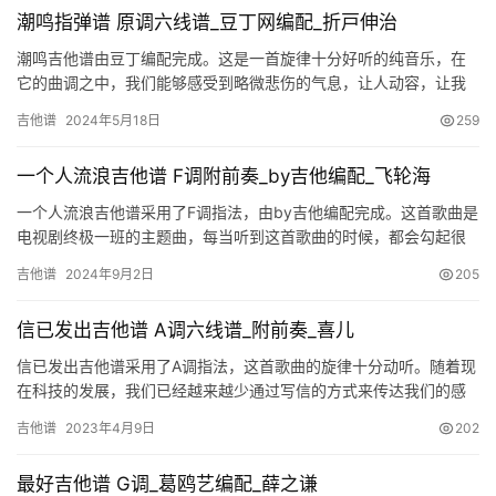
潮鸣指弹谱 原调六线谱_豆丁网编配_折戸伸治
潮鸣吉他谱由豆丁编配完成。这是一首旋律十分好听的纯音乐，在
它的曲调之中，我们能够感受到略微悲伤的气息，让人动容，让我
们陷入沉思，想起了我们的一生。我们的这一生，总要和无数人擦
吉他谱
2024年5月18日
259
肩而过…
一个人流浪吉他谱 F调附前奏_by吉他编配_飞轮海
一个人流浪吉他谱采用了F调指法，由by吉他编配完成。这首歌曲是
电视剧终极一班的主题曲，每当听到这首歌曲的时候，都会勾起很
多人满满的回忆，在当时这部电视剧受到了很多人的喜爱，直到现
吉他谱
2024年9月2日
205
在…
信已发出吉他谱 A调六线谱_附前奏_喜儿
信已发出吉他谱采用了A调指法，这首歌曲的旋律十分动听。随着现
在科技的发展，我们已经越来越少通过写信的方式来传达我们的感
情，以前，写信这件事情是非常浪漫的，我们互相通过信件来传递
吉他谱
2023年4月9日
202
彼此…
最好吉他谱 G调_葛鸥艺编配_薛之谦