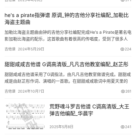
难和…
he's a pirate指弹谱 原调_钟的吉他分享社编配_加勒比
海盗主题曲
加勒比海盗主题曲由钟的吉他分享社编配完成He's a Pirate是著名电
影加勒比海盗的配乐，这首歌曲有着很高的传唱度，受到了很多人
的支持和喜爱，相信那些看过这部电影的人都知道，每…
吉他谱
2024年5月29日
224
甜甜咸咸吉他谱 G调高清版_凡凡吉他教室编配_赵芷彤
甜甜咸咸吉他谱采用了G调指法，由凡凡吉他教室做谱完成。甜甜咸
咸是由赵芷彤作词、演唱的一首歌。在甜甜咸咸歌词中用夏天里的
雪和白昼里的月两面极端的事物，衬托了爱情甜甜咸咸的极端滋
吉他谱
2024年10月7日
261
味，表…
荒野魂斗罗吉他谱 C调高清版_大王
弹吉他编配_华晨宇
2025年5月8日
241