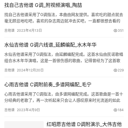
找自己吉他谱 G调_附视频演唱_陶喆
找自己吉他谱采用了G调指法，本曲由网友提供。喜欢吃的甜点就去
毫无顾忌地吃吧，喜欢的杂志周边就冲去买吧，一直都很想去看的
演唱会就奋不顾身倾尽一切去追吧，想要靠近的男孩子就去告诉他
吉他谱
2023年4月13日
351
你能…
水仙吉他谱 G调六线谱_延麟编配_水木年华
水仙吉他谱采用了G调指法，由延麟编配完成。这首水仙由民谣歌唱
组合水木年华演唱，这是一首很伤感的歌曲，记得曾经为了这首歌
而默默地流泪，好忧伤的旋律，一把民谣吉他演绎的悲伤之旅，这
吉他谱
2024年12月20日
229
首歌…
心雨吉他谱 C调附前奏_多谱网编配_毛宁
心雨吉他谱采用了C调指法，由多谱网编配完成。这首歌曲是一首十
分经典的老歌了，再一次听起来只会让人感叹原来时光流逝的如此
之快。在这首歌曲里面，我们能够感受到浓浓的相思之苦，因为明
吉他谱
2023年4月9日
184
天我…
红昭愿吉他谱 D调附演示_大伟吉他