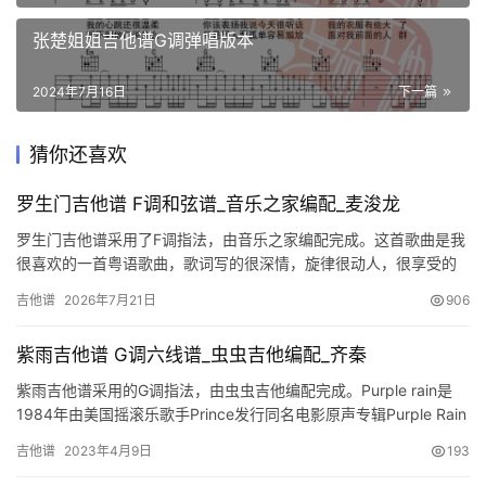
张楚姐姐吉他谱G调弹唱版本
2024年7月16日
下一篇
猜你还喜欢
罗生门吉他谱 F调和弦谱_音乐之家编配_麦浚龙
罗生门吉他谱采用了F调指法，由音乐之家编配完成。这首歌曲是我
很喜欢的一首粤语歌曲，歌词写的很深情，旋律很动人，很享受的
感觉，男声女声搭配在一起，瞬间就能触动你的心，很多时候，在
吉他谱
2026年7月21日
906
别人…
紫雨吉他谱 G调六线谱_虫虫吉他编配_齐秦
紫雨吉他谱采用的G调指法，由虫虫吉他编配完成。Purple rain是
1984年由美国摇滚乐歌手Prince发行同名电影原声专辑Purple Rain
的歌曲，这首歌曲还获得奥斯卡最…
吉他谱
2023年4月9日
193