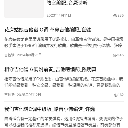
教室编配_音厥诗听
2023年4月11日
235
花房姑娘吉他谱 G调 革命吉他编配_崔健
花房姑娘尤克里里谱采用了G调指法，由革命吉他做谱。是中国摇滚
歌手崔健于1989年演唱并发行歌曲，歌曲是一种粗野与温情、狂躁
与哀伤的奇妙的混合物。真挚而又强烈的情感与压抑的文化环境和…
吉他谱
2024年8月25日
345
相守吉他谱 G调附前奏_吉他吧编配_陈明真
相守吉他谱采用了G调指法，由吉他吧编配完成。在这首歌曲中，我
们能够感受到一种安全感，感受到一种温暖的味道，真是我歌曲的
情感都表现得十分细腻，素朴的唱词能让我们感觉到相守的美好，
吉他谱
2025年9月12日
162
相守…
我们吉他谱C调中级版_酷音小伟编谱_许巍
曲谱适合有一定基础的琴友弹奏，选用C调指法编谱，变调夹的位子
可以根据我的推荐来选择，编谱节奏型是扫弦节奏型，前奏部分有